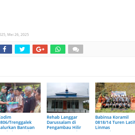
2025,
Mei 26, 2025
Kodim
Rehab Langgar
Babinsa Koramil
0806/Trenggalek
Darussalam di
0818/14 Turen Lati
Salurkan Bantuan
Pengambau Hilir
Linmas
Sembako untuk
Luar Tuntas, Siap
Tumpukrenteng