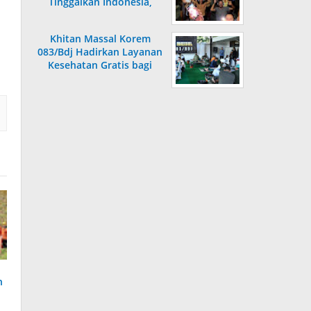
Tinggalkan Indonesia,
Langsung Dicekal
Khitan Massal Korem
083/Bdj Hadirkan Layanan
Kesehatan Gratis bagi
Ratusan Anak
h