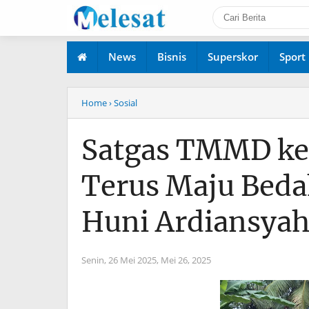
News
Bisnis
Superskor
Sport
Home
› Sosial
Satgas TMMD ke
Terus Maju Bed
Huni Ardiansya
Senin, 26 Mei 2025,
Mei 26, 2025