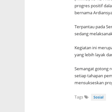
progres positif dal
bernama Ardiansya
Terpantau pada Se
sedang melaksanak
Kegiatan ini meru
yang lebih layak d
Semangat gotong ro
setiap tahapan pe
mensukseskan prog
Tags
Sosial