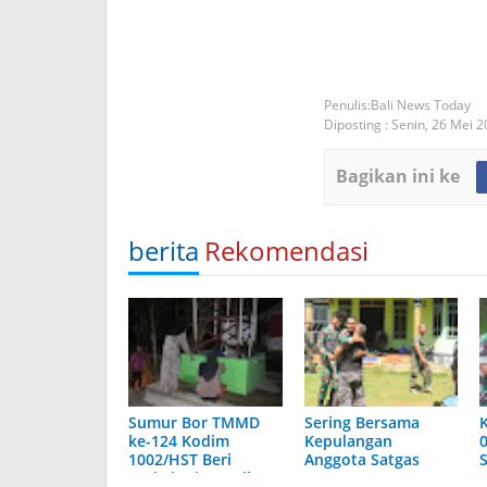
Bali News Today
Diposting :
Senin, 26 Mei 
Bagikan ini ke
berita
Rekomendasi
Sumur Bor TMMD
Sering Bersama
ke-124 Kodim
Kepulangan
1002/HST Beri
Anggota Satgas
Berkah Air Bersih
TMMD Ke-124