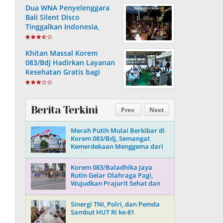
Dua WNA Penyelenggara
Bali Silent Disco
Tinggalkan Indonesia,
Langsung Dicekal
Khitan Massal Korem
083/Bdj Hadirkan Layanan
Kesehatan Gratis bagi
Ratusan Anak
Berita Terkini
Prev
Next
Merah Putih Mulai Berkibar di
Korem 083/Bdj, Semangat
Kemerdekaan Menggema dari
Malang
Korem 083/Baladhika Jaya
Rutin Gelar Olahraga Pagi,
Wujudkan Prajurit Sehat dan
Siap Tugas
Sinergi TNI, Polri, dan Pemda
Sambut HUT RI ke-81